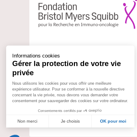
L’enjeu de la Fondation d’Entreprise Bristol
Myers Squibb pour la Recherche en immuno-
oncologie est de soutenir et faciliter le travail
des chercheurs français dans le domaine de
l’immuno-oncologie.