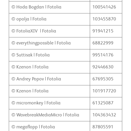
© Hoda Bogdan | Fotolia
100541426
© opolja | Fotolia
103455870
© FotoliaXIV | Fotolia
91941215
© everythingpossible | Fotolia
68822999
© Suttisak | Fotolia
99514176
© Kzenon | Fotolia
92446630
© Andrey Popov | Fotolia
67695305
© Kzenon | Fotolia
101917720
© micromonkey | Fotolia
61325087
© WavebreakMediaMicro | Fotolia
104363432
© megaflopp | Fotolia
87805591