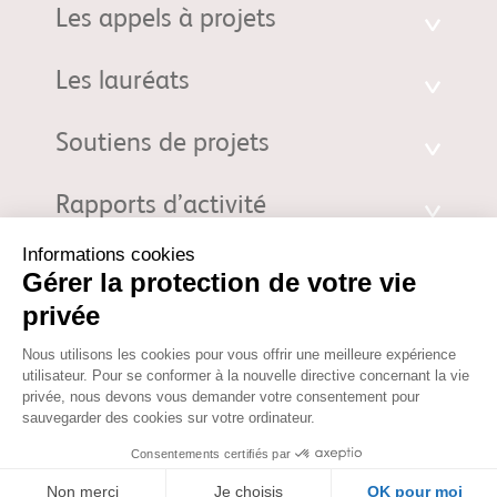
Les appels à projets
Les lauréats
Soutiens de projets
Rapports d’activité
Fondation d'entreprise Bristol-Myers Squibb pour la Recherche en
Immuno-Oncologie. 3 Rue Joseph Monier - 92500 Rueil-Malmaison |
fondation@bms.com
|
Mentions Légales
© 2026 Fondation d'entreprise Bristol-Myers Squibb pour la
Recherche en Immuno-Oncologie. Propriété de la Fondation
d'entreprise Bristol-Myers Squibb pour la Recherche en Immuno-
Oncologie. Tous droits réservés. Votre utilisation des informations sur
ce site est soumise aux termes de nos
Mentions Légales
et de notre
Politique de confidentialité
.