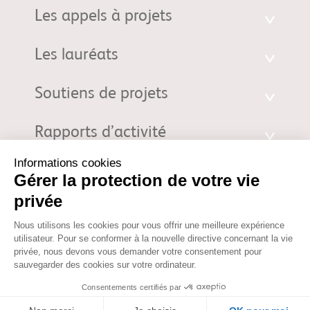
Les appels à projets
Les lauréats
Soutiens de projets
Rapports d’activité
Fondation d'entreprise Bristol-Myers Squibb pour la Recherche en
Immuno-Oncologie. 3 Rue Joseph Monier - 92500 Rueil-Malmaison |
fondation@bms.com
|
Mentions Légales
© 2026 Fondation d'entreprise Bristol-Myers Squibb pour la
Recherche en Immuno-Oncologie. Propriété de la Fondation
d'entreprise Bristol-Myers Squibb pour la Recherche en Immuno-
Oncologie. Tous droits réservés. Votre utilisation des informations sur
ce site est soumise aux termes de nos
Mentions Légales
et de notre
Politique de confidentialité
.