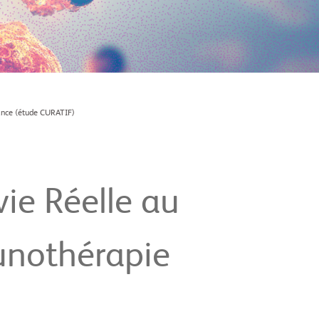
rance (étude CURATIF)
vie Réelle au
unothérapie