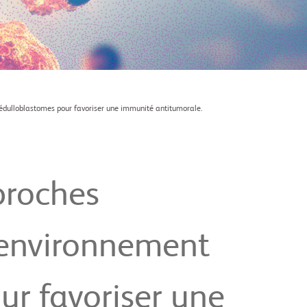
dulloblastomes pour favoriser une immunité antitumorale.
proches
oenvironnement
r favoriser une