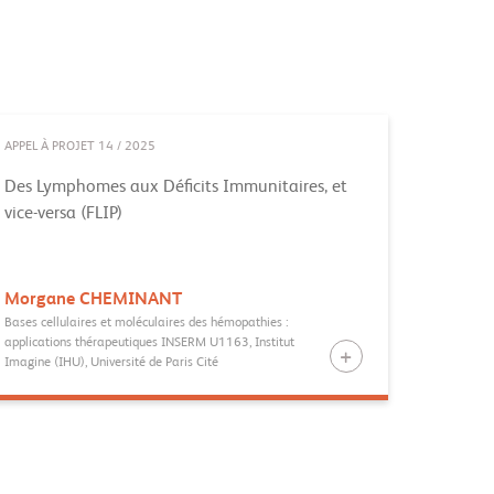
APPEL À PROJET 14 / 2025
Des Lymphomes aux Déficits Immunitaires, et
vice-versa (FLIP)
Morgane
CHEMINANT
Bases cellulaires et moléculaires des hémopathies :
applications thérapeutiques INSERM U1163, Institut
Imagine (IHU), Université de Paris Cité