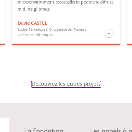
microenvironment crosstalks in pediatric diffuse
midline gliomas
David
CASTEL
Equipe Génomique & Oncogenèse des Tumeurs
Cérébrales Pédiatriques
Découvrez les autres projets
La Fondation
Les appels à p