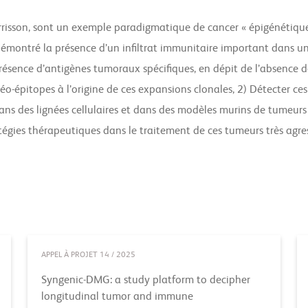
urrisson, sont un exemple paradigmatique de cancer « épigénétiq
ontré la présence d’un infiltrat immunitaire important dans une
a présence d’antigènes tumoraux spécifiques, en dépit de l’absence d
o-épitopes à l’origine de ces expansions clonales, 2) Détecter ce
 dans des lignées cellulaires et dans des modèles murins de tumeur
tégies thérapeutiques dans le traitement de ces tumeurs très agre
APPEL À PROJET 14 / 2025
Syngenic-DMG: a study platform to decipher
longitudinal tumor and immune