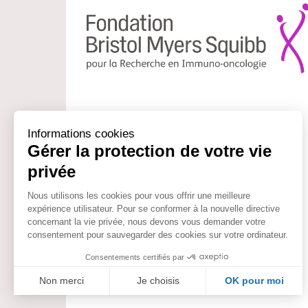
L’enjeu de la Fondation d’Entreprise Bristol
Myers Squibb pour la Recherche en immuno-
oncologie est de soutenir et faciliter le travail
des chercheurs français dans le domaine de
l’immuno-oncologie.