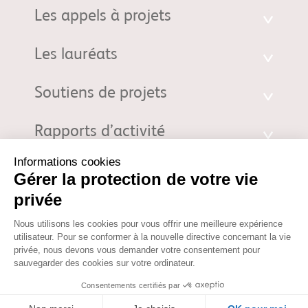
Les appels à projets
Les lauréats
Soutiens de projets
Rapports d’activité
Fondation d'entreprise Bristol-Myers Squibb pour la Recherche en
Immuno-Oncologie. 3 Rue Joseph Monier - 92500 Rueil-Malmaison |
fondation@bms.com
|
Mentions Légales
© 2026 Fondation d'entreprise Bristol-Myers Squibb pour la
Recherche en Immuno-Oncologie. Propriété de la Fondation
d'entreprise Bristol-Myers Squibb pour la Recherche en Immuno-
Oncologie. Tous droits réservés. Votre utilisation des informations sur
ce site est soumise aux termes de nos
Mentions Légales
et de notre
Politique de confidentialité
.