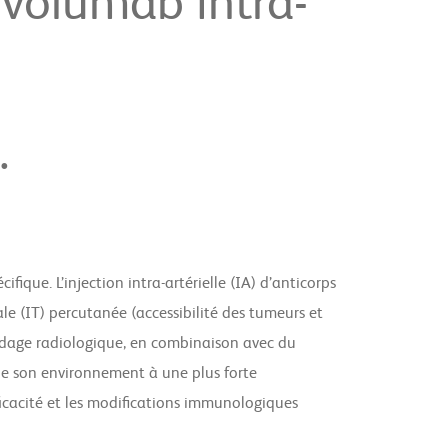
ivolumab intra-
.
que. L’injection intra-artérielle (IA) d’anticorps
ale (IT) percutanée (accessibilité des tumeurs et
guidage radiologique, en combinaison avec du
ue son environnement à une plus forte
ficacité et les modifications immunologiques