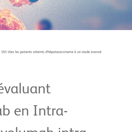
ux (IV) chez les patients atteints d’hépatocarcinome à un stade avancé.
 évaluant
ab en Intra-