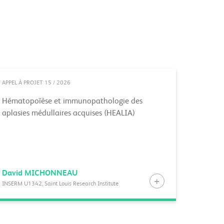
APPEL À PROJET 15 / 2026
Hématopoïèse et immunopathologie des
aplasies médullaires acquises (HEALIA)
David
MICHONNEAU
INSERM U1342, Saint Louis Research Institute