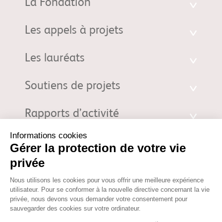
La Fondation
Les appels à projets
Les lauréats
Soutiens de projets
Rapports d’activité
Fondation d'entreprise Bristol-Myers Squibb pour la Recherche en
Immuno-Oncologie. 3 Rue Joseph Monier - 92500 Rueil-Malmaison |
fondation@bms.com
|
Mentions Légales
© 2026 Fondation d'entreprise Bristol-Myers Squibb pour la
Recherche en Immuno-Oncologie. Propriété de la Fondation
d'entreprise Bristol-Myers Squibb pour la Recherche en Immuno-
Oncologie. Tous droits réservés. Votre utilisation des informations sur
ce site est soumise aux termes de nos
Mentions Légales
et de notre