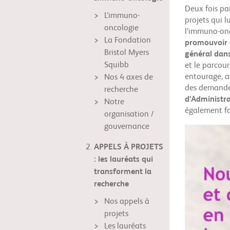
Deux fois pa
L’immuno-
projets qui 
oncologie
l’immuno-onc
La Fondation
promouvoir o
Bristol Myers
général dans
Squibb
et le parcour
entourage, 
Nos 4 axes de
des demandes
recherche
d’Administra
Notre
également fa
organisation /
gouvernance
APPELS À PROJETS
: les lauréats qui
transforment la
recherche
Nos appels à
projets
Les lauréats