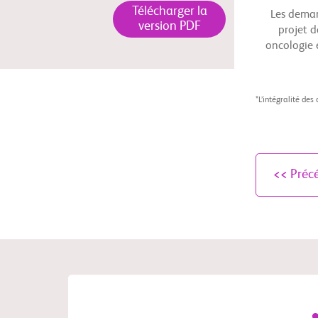
Télécharger la
Les deman
version PDF
projet 
oncologie e
*L’intégralité des
<< Préc