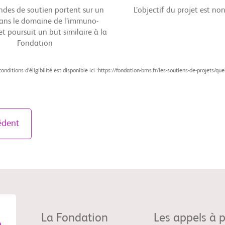
des de soutien portent sur un
L’objectif du projet est non
dans le domaine de l’immuno-
t poursuit un but similaire à la
Fondation
 conditions d’éligibilité est disponible ici :https://fondation-bms.fr/les-soutiens-de-projets/q
édent
La Fondation
Les appels à p