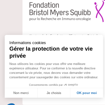
L’enjeu de la Fondation d’Entreprise Bristol
Myers Squibb pour la Recherche en immuno-
oncologie est de soutenir et faciliter le travail
des chercheurs français dans le domaine de
l’immuno-oncologie.